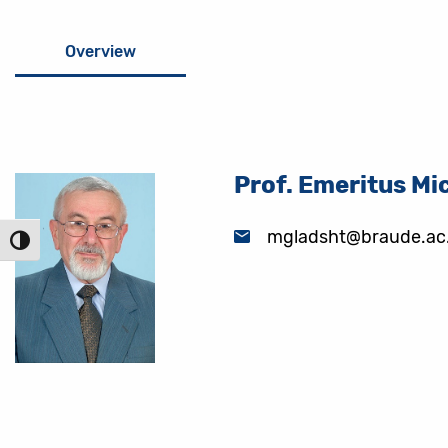
Overview
Prof. Emeritus Mi
mgladsht@braude.ac.
הפעל/כ