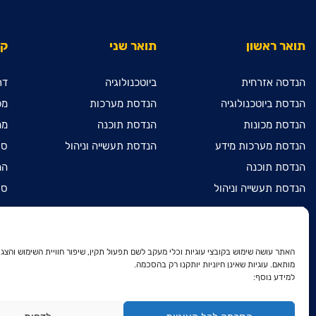
תואר ראשון
תואר שני
קי
הנדסה אזרחית
ביוטכנולוגיה
דר
הנדסת ביוטכנולוגיה
הנדסת מערכות
מכ
הנדסת מכונות
הנדסת תוכנה
מח
הנדסת מערכות מידע
הנדסת תעשייה וניהול
ספ
הנדסת תוכנה
המ
הנדסת תעשייה וניהול
ספ
מדעי המחשב
מכ
מתמטיקה שימושית
הר
הנדסת חשמל ואלקטרוניקה
הר
האתר עושה שימוש בקובצי עוגיות וכלי מעקב לשם תפעול תקין, שיפור חוויית השימוש והצגת
מותאם. עוגיות שאינן חיוניות יותקנו רק בהסכמה.
דו-חוגי בהנדסת חשמל
הר
למידע נוסף:
ואלקטרוניקה ובהנדסת מכונות
הצ
דו-חוגי בהנדסת חשמל
ואלקטרוניקה ובמתמטיקה שימושית
מד