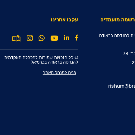
הרשמה מועמדים
עקבו אחרינו
ת להנדסה בראודה
© כל הזכויות שמורות למכללה האקדמית
להנדסה בראודה בכרמיאל
פניה למנהל האתר
rishum@bra