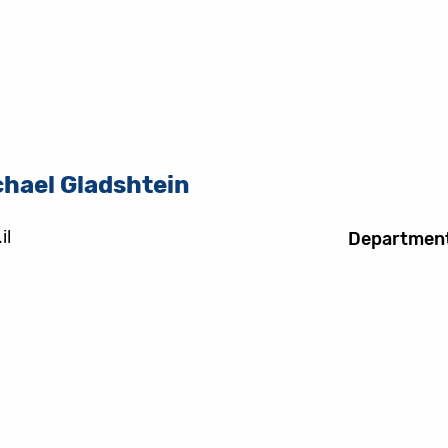
chael Gladshtein
il
Departmen