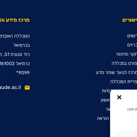
שורים
מרכז מידע ו
ושים
המכללה האקדמי
רזים
בכרמיאל
קר ופיתוח
רח' סנונית 51, ת.ד. 78
ורט במכללה
כרמיאל 2161002
רכז לנוער שוחר מדע
9099*
ריית המכללה
ude.ac.il
ינות קדם אקדמיות
שמה לתואר ראשון
שמה לתואר שני
 תוכן
שמה לתעודת הוראה
הרת נגישות
יניות פרטיות