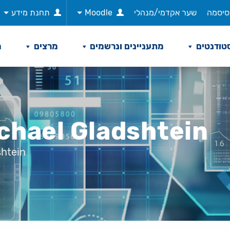
סיסמה
שער אקדמי/מנהלי
Moodle
תחנת מידע
טודנטים
מתעניינים ונרשמים
מרצים
מ
chael Gladshtein
shtein