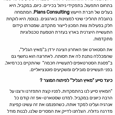
בתחום התפעול, בתפקידי ניהול בכירים. כיום, במקביל, היא
בעלים של חברת הייעוץ
Plans Consulting
, המתמחה
בהובלת תהליכי שינוי למצוינות בארגונים. בנוסף, היא לוקחת
חלק בפעילות צוות המכון לייצור מתקדם, שמטרתו קידום
התעשייה היצרנית בארץ בעזרת הטמעת טכנולוגיות
מתקדמות.
את הסטארט אפ האחרון הציגה ירדן ב"מאיץ הגליל",
שהמכללה נותנת לה את חסותה. לאחרונה הוא נחשף גם
ב"פסגת הסטרטאפים לתעשייה חכמה" שהתקיים בכרמיאל,
בפני תעשיינים מובילים ומשקיעים פוטנציאליים.
כיצד סייע "מאיץ הגליל" לפיתוח המוצר ?
"המאיץ סייע לנו בהתמקדות, לפניו קצת התפזרנו ורצנו על
הרבה כיוונים במקביל. למדנו שסטארט-אפ זה קודם כל
אנרגיה ועלינו למקד אותה, כשהפנמנו את זה עשינו קפיצת
מדרגה גדולה. הצלחנו לדייק את המסרים שלנו, לבנות מודל