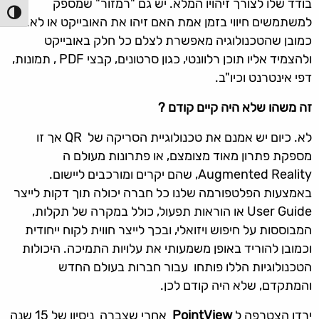
בודד שלו לצורך זיהויו המלא. יש גם "רמזור" שמספק
הפעל/כ
למשתמשים חיווי בזמן אמת האם זיהו את האובייקט או לא.
כמובן שהטכנולוגיה מאפשרת לצלם כל חלק באובייקט
ולהצמיד אליו תוכן רלוונטי, כגון סרטונים, קבצי PDF , תמונות,
דפי אינטרנט וכיו"ב.
זה משהו שלא היה קיים קודם ?
לא. כיום יש אמנם את טכנולוגיית הסריקה של QR אך זו
מספקת פתרון מאוד מצומצם, או פתרונות מעולם ה
Augmented Reality, שהם יקרים ומורכבים ליישום.
באמצעות הפלטפורמה שלנו כל חברה יכולה תוך דקות לייצר
User Guide או הוראות תפעול, כולל במקרה של תקלות,
המבוססות על חיפוש ויזואלי, ובכך לייצר חווית לקוח ייחודית
וכמובן להוריד באופן משמעותי את עלויות התמיכה. היכולות
הטכנולוגיות הללו פותחו עבור חברות בעולם החדש
והמתקדם, שלא היה קודם לכן.
ירדן הצטרפה ל
PointView
אחרי שצברה ניסיון של 15 שנה