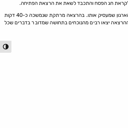
לה לקראת חג הפסח והתכבד לשאת את הרצאת הפתיחה.
נושא הכנס השנה התמקד השנה במעמדו של העובד בתוך הארגון והקשר שיש בין מעמד זה ותחושות העובד לבין הפריון של הארגון שמעסיק אותו. בהרצאה מרתקת שנמשכה כ-40 דקות
ום ההרצאה יצאו רבים מהנוכחים בתחושה שמדובר בדברים שכל
הפעל/כ