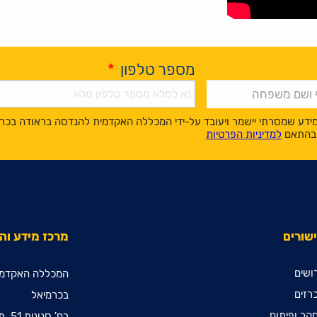
מספר טלפון
*
ידע שמסרתי יישמר ויעובד על-ידי המכללה האקדמית להנדסה בראודה בכר
, בהתאם
למדיניות הפרטיות
שורים
מרכז מידע ו
ושים
המכללה האקדמי
רזים
בכרמיאל
קר ופיתוח
רח' סנונית 51, ת.ד. 78