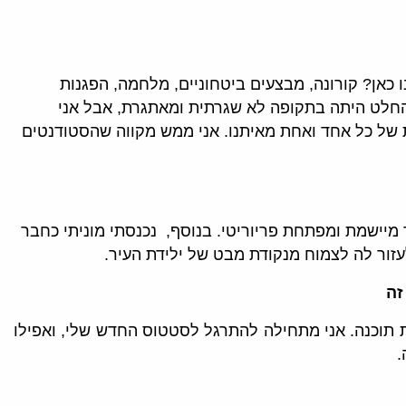
 וחצי שנים של תואר הייתי באגודה כ-3 וחצי שנים, מה לא עברנו כאן? קורונה, מבצעים ביטחוניים, מלחמה, הפגנות
, כמו יום הסטודנט ועוד. אני מרגישה שנתתי מעצמי את ה-150% שלי. הכהונה בהחלט היתה בתקופה לא שגרתית ומאתגרת, אבל אני
של כל אחד ואחת מאיתנו. אני ממש מקווה שהסטודנטים
 התחלתי לעבוד בחברת תוכנה בשם VANilla-IT בתור מיישמת ומפתחת פריוריטי. בנוסף, נכנסתי מוניתי כחבר
זור לה לצמוח מנקודת מבט של ילידת העיר.
זה
 תוכנה. אני מתחילה להתרגל לסטטוס החדש שלי, ואפילו
.