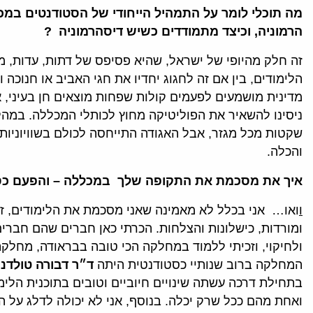
מה תוכלי לומר על התמהיל הייחודי של הסטודנטים במכל
הרמוניה, וכיצד מתמודדים כשיש דיסהרמוניה ?
זה חלק מהיופי של ישראל, שהיא פסיפס של דתות, עדות, מג
הלימודים, בין אם זה לחגוג יחדיו את חגי האביב או חנוכ
מדינית מושמעים לפעמים קולות שפחות מוצאים חן בעיני, 
ניסינו להשאיר את הפוליטיקה מחוץ לכותלי המכללה. במהל
שקטות מכל מגזר, אבל האגודה התייחסה לכולם בשוויוניות, 
והכלה.
איך את מסכמת את התקופה שלך במכללה – והפעם כס
ו
ואו… אני בכלל לא מאמינה שאני מסכמת את הלימודים, זו
ומורדות, כישלונות והצלחות. הכרתי כאן חברים שהם חברי
ולחיקוי, וזכיתי ללמוד במחלקה הכי טובה בבראודה, מחלקת
המחלקה ברוב שנותיי כסטודנטית היתה
ד״ר דבורה טולדנו
בתחילת דרכה עשתה שינויים חיוביים וטובים בתוכנית הל
ואחת מהם ככל שרק יכלה. בנוסף, אני לא יכולה לדלג על ה