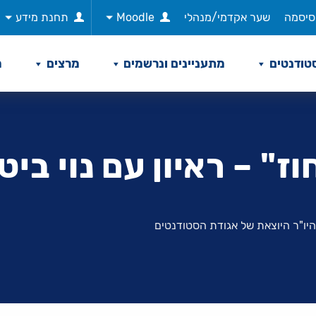
סיסמה
שער אקדמי/מנהלי
Moodle
תחנת מידע
טודנטים
מתעניינים ונרשמים
מרצים
מ
י מעצמי 150 אחוז" – ראיון עם 