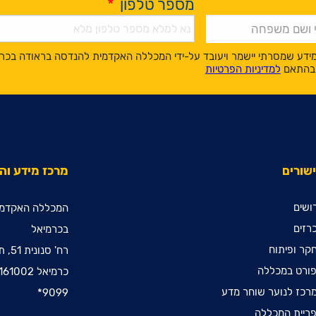
מספר טלפון
*
ידע שמסרתי יישמר ויעובד על-ידי המכללה האקדמית להנדסה בראודה בכר
, בהתאם
למדיניות הפרטיות
שורים
מרכז מידע ו
ושים
המכללה האקדמי
רזים
בכרמיאל
קר ופיתוח
רח' סנונית 51, ת.ד. 78
ורט במכללה
כרמיאל 2161002
רכז לנוער שוחר מדע
9099*
ריית המכללה