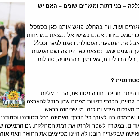
לה – בני דתות ומגזרים שונים – האם יש
זרים ועוד. וזה בהחלט פוגש אותנו כאן בספסל
ה וכריסמס ביחד. אמנם כשישראל נמצאת במתיחות
אבל את התופעות הפסולות דאגנו למגר וככלל
ך השנים שאני נמצאת כאן היו פה ושם הפגנות
בלי הבדלי דת, גזע ומין, בהרמוניה, סובלות
טודנטית ?
 הייתה חתיכת חוויה מטורפת, הרבה עליות
ם לחיים, הכרתי דמויות מפתח שהן מודל להערצה
 מערכות מידע ותוכנה. מי שכיהנה כראש
, שתמכה בנו לאורך כל הדרך והאמינה בכל סטודנט וסטודנ
ימודים, במטרה לשפר ולחזק את רמת המחלקה. גם התמיכה של
אישה שבלעדיה רובנו לא היינו מסיימים את התואר וזאת
אורה