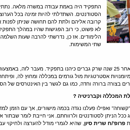
התפקיד היה באמת עבודה במשרה מלאה. נתתי א
הסטודנטים. השתדלתי להיות זמינה בכל הערוצי
קרובה אליהם ולתת להם תחושה שניתן לפנות אל
לא פשוט, כי רוב הפגישות שהיו במהלך התפקיד
הלימודים. אז כן, נדרשתי להרבה שעות השלמה 
שתי המשימות.
ראשית, באמת שימח אותי להיות היו״ר האישה הראשונה לאחר 25 שנה שרק גברים כיהנ
ומנויות אסטרטגיות מול גורמים במכללה ומחוץ לה, ופיתחתי 
ים בצורה ברורה וחדה, כמו גם לגשר בין האינטרסים של ה
ת המכללה וקברניטיה ?
ה" ואפילו פעלנו נגדה בכמה מישורים, אך עם הזמן למדנו 
 ככל הניתן לסטודנטים ולרווחתם. אני חייבת לומר שבתור 
ת
פרופ'/ח שרית סיון
, שהיא לגמרי מודל להערצה ולחיקוי עבו