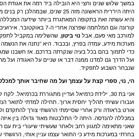
במשך שלוש שנים וחצי היא הובילה ביד רמה את אגודת הס
היתה היו"רית הראשונה מזה 25 שנים, שבמ
והיא עשתה זאת בתקופה המאתגרת ביותר שידעה המכללה 
קורונה וגם המלחמה שפרצה אחרי ה-7
למורכב מאי פעם, אבל
נוי ביטון
, שהשלימה במקביל לתפקי
מערכות מידע, עמדה בפרץ, ובכבוד. היא "נתנה את הנשמה
כדי לתמוך בהם בכל בעיה שנקרתה בדרכם. אז חשבנו שמגיע
ועל הדרך גם למדנו ממנה דבר או שניים על האגודה ועל מה
שנבחר השבוע לתפקיד.
הי, נוי, ספרי קצת על עצמך ועל מה שחיבר אותך למכלל
אני בת 30, ילידת כרמיאל ועדיין מתגוררת בכרמיאל. ל
ועבורו עשיתי תהליך יחסית ארוך. תחילה למדתי לתואר הנ
אורט בראודה ורק אחרי שסיימתי הרגשתי צורך להתקדם ול
במכללה להנדסה. היתה לי התלבטות מאוד גדולה בין איזה 
שאני מתאימה למגוון רחב ולאחר שעשיתי שיעורי בית עם ה
בחרתי במערכות מידע כי התואר עצמו עניין אותי, הרגשתי 