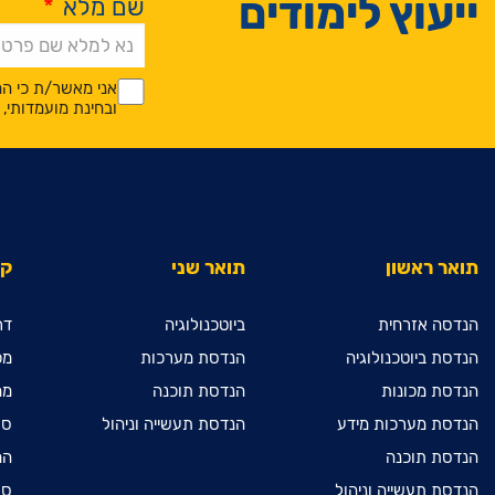
ייעוץ לימודים
שם מלא
*
Alternative:
*
*
אני מאשר/ת כי המ
ובחינת מועמדותי
תואר ראשון
תואר שני
קי
הנדסה אזרחית
ביוטכנולוגיה
דר
הנדסת ביוטכנולוגיה
הנדסת מערכות
מכ
הנדסת מכונות
הנדסת תוכנה
מח
הנדסת מערכות מידע
הנדסת תעשייה וניהול
ספ
הנדסת תוכנה
המ
הנדסת תעשייה וניהול
ספ