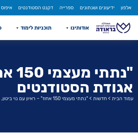
לג
אלפון
ידיעונים ושנתונים
ספרייה
דקנט הסטודנטים
איפוס 
תוכן
אודותינו
תוכניות לימוד
ס
"נתת
אגודת הסטודנטים
עמוד הבית
>
חדשות
>
"נתתי מעצמי 150 אחוז" – ראיון עם נוי ביטון, היו"ר היוצאת של אגודת הסטודנטים