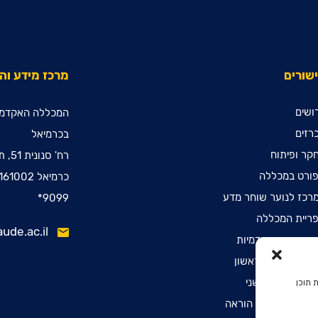
שורים
מרכז מידע ו
ושים
המכללה האקדמי
רזים
בכרמיאל
קר ופיתוח
רח' סנונית 51, ת.ד. 78
ורט במכללה
כרמיאל 2161002
רכז לנוער שוחר מדע
9099*
ריית המכללה
ude.ac.il
ינות קדם אקדמיות
שמה לתואר ראשון
שמה לתואר שני
 תוכן
שמה לתעודת הוראה