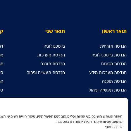
תואר ראשון
תואר שני
קי
הנדסה אזרחית
ביוטכנולוגיה
דר
הנדסת ביוטכנולוגיה
הנדסת מערכות
מכ
הנדסת מכונות
הנדסת תוכנה
מח
הנדסת מערכות מידע
הנדסת תעשייה וניהול
ספ
הנדסת תוכנה
המ
הנדסת תעשייה וניהול
ספ
מדעי המחשב
מכ
מתמטיקה שימושית
הר
הנדסת חשמל ואלקטרוניקה
הר
האתר עושה שימוש בקובצי עוגיות וכלי מעקב לשם תפעול תקין, שיפור חוויית השימוש והצגת
מותאם. עוגיות שאינן חיוניות יותקנו רק בהסכמה.
דו-חוגי בהנדסת חשמל
הר
למידע נוסף:
ואלקטרוניקה ובהנדסת מכונות