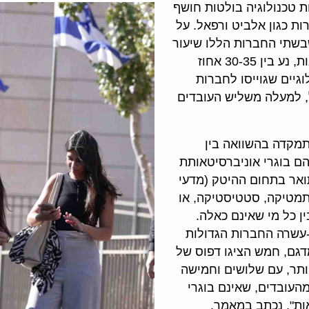
: ניתוח מקיף של נתוני התעסוקה ב-15 חברות טכנולוגיה בולטות חושף
ת כגון אלביט ורפאל. על
בשתי החברות הללו שיעור
העובדים במקצועות הטכנולוגיים, שאינם בוגרי אוניברסיטאות, נע בין 30-35 אחוז
גיים שגוייסו לחברות
, למעלה משליש העובדים
מקדה בהשוואה בין
ם בוגרי אוניברסיטאותת
אר בתחום ההיטק (מדעי
מטיקה, סטטיסטיקה, או
ן כל מי שאינם כאלה.
עשרה החברות הגדולות
גם, חמש הציגו דפוס של
יותר, עם שלושים וחמישה
מהעובדים, שאינם בוגרי
ות", נכתב במאמר.