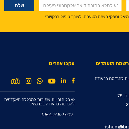
מיאל וספקי משנה מטעמה, לצורך טיפול בבקשתי
הרשמה מועמדים
עקבו אחרינו
ת להנדסה בראודה
© כל הזכויות שמורות למכללה האקדמית
להנדסה בראודה בכרמיאל
פניה למנהל האתר
rishum@bra