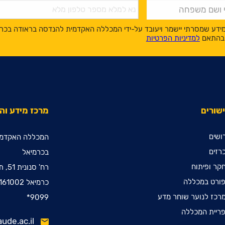
ידע שמסרתי יישמר ויעובד על-ידי המכללה האקדמית להנדסה בראודה בכר
, בהתאם
למדיניות הפרטיות
שורים
מרכז מידע ו
ושים
המכללה האקדמי
רזים
בכרמיאל
קר ופיתוח
רח' סנונית 51, ת.ד. 78
ורט במכללה
כרמיאל 2161002
רכז לנוער שוחר מדע
9099*
ריית המכללה
ude.ac.il