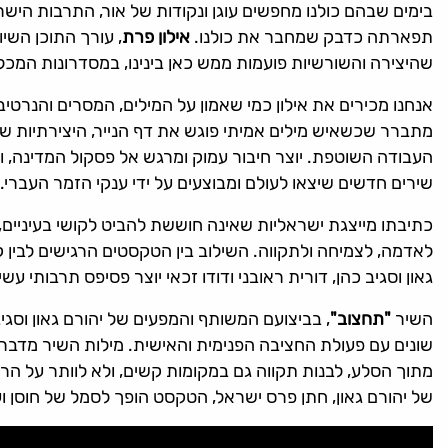
בימים שבהם כולנו מחפשים עוגן ונקודות של אור, התרבות הי
תפארתה כדבק שמחבר את כולנו.
אילון פרת
, עורך התוכן השיו
שהיצירה והשורשיות פועמות ממש כאן בינינו, במסדרונות המכל
אנחנו מכירים את אילון כמי שאמון על המילים, המסרים והנרטיב 
מתברר שכשאיש מילים אמיתי פוגש את דף הנייר, היצירתיות של
העבודה השוטפת. יוצר חיבור עמוק ומרגש אל פסקול המדינה, ו
שירים חדשים שיצאו לעולם ומבוצעים על ידי ענקי הזמר העברי.
כתיבתו מייצגת ישראליות שאינה חוששת להביט לקושי בעיניים
לאדמה, לצמיחה ולתקווה. השילוב בין הטקסטים הרגישים לבין 
גאון וסגיב כהן, דורית ראובני ודודו זכאי יוצר פסיפס תרבותי עשי
השיר
"תחצוב"
, בביצועם המשותף והמפעים של יהורם גאון וסגיב
שונים עם פעולת החציבה הפנימית והאישית. מילות השיר מדברו
מתוך הסלע, לבנות תקווה גם במקומות קשים, ולא לוותר על הר
של יהורם גאון, חתן פרס ישראל, הטקסט הופך לסמל של חוסן ו