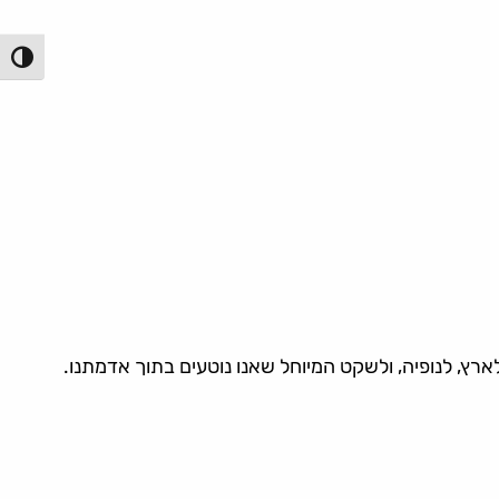
הפעל/כ
לארץ, לנופיה, ולשקט המיוחל שאנו נוטעים בתוך אדמתנו.