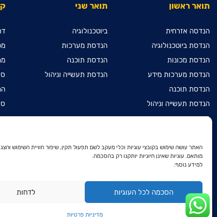
תואר ראשון
תואר שני
קי
הנדסה אזרחית
ביוטכנולוגיה
דר
הנדסת ביוטכנולוגיה
הנדסת מערכות
מכ
הנדסת מכונות
הנדסת תוכנה
מח
הנדסת מערכות מידע
הנדסת תעשייה וניהול
ספ
הנדסת תוכנה
המ
הנדסת תעשייה וניהול
ספ
מדעי המחשב
מכ
מתמטיקה שימושית
הר
הנדסת חשמל ואלקטרוניקה
הר
האתר עושה שימוש בקובצי עוגיות וכלי מעקב לשם תפעול תקין, שיפור חוויית השימוש והצגת
מותאם. עוגיות שאינן חיוניות יותקנו רק בהסכמה.
דו-חוגי בהנדסת חשמל
הר
למידע נוסף:
ואלקטרוניקה ובהנדסת מכונות
הצ
דו-חוגי בהנדסת חשמל
ואלקטרוניקה ובמתמטיקה שימושית
מד
הסכמה לכל העוגיות
לדחות
פר
מדיניות פרטיות