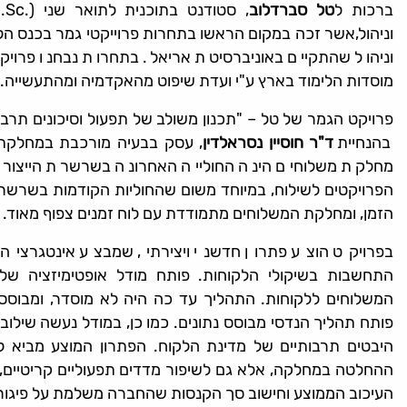
ברכות ל
טל סברדלוב
וניהול שהתקיים באוניברסיטת אריאל. בתחרות נבחנו פרויק
מוסדות הלימוד בארץ ע"י ועדת שיפוט מהאקדמיה ומהתעשייה.
פרויקט הגמר של טל – "תכנון משולב של תפעול וסיכונים תרב
בהנחיית
ד"ר חוסיין נסראלדין
, עסק בבעיה מורכבת במחלקת 
מחלקת משלוחים הינה החולייה האחרונה בשרשרת הייצור, ו
הפרויקטים לשילוח, במיוחד משום שהחוליות הקודמות בשרשרת 
הזמן, ומחלקת המשלוחים מתמודדת עם לוח זמנים צפוף מאוד.
בפרויקט הוצע פתרון חדשני ויצירתי, שמבצע אינטגרציה 
התחשבות בשיקולי הלקוחות. פותח מודל אופטימיזציה ש
המשלוחים ללקוחות. התהליך עד כה היה לא מוסדר, ומבוסס על
פותח תהליך הנדסי מבוסס נתונים. כמו כן, במודל נעשה שילוב
היבטים תרבותיים של מדינת הלקוח. הפתרון המוצע מביא 
ההחלטה במחלקה, אלא גם לשיפור מדדים תפעוליים קריטיים, כ
העיכוב הממוצע וחישוב סך הקנסות שהחברה משלמת על פיגור