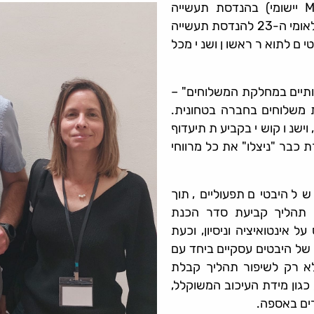
, סטודנט בתוכנית לתואר שני (.M.Sc יישומי) בהנדסת תעשייה
וניהול,אשר זכה במקום הראשו בתחרות פרוייקטי גמר בכנס הלאומי ה-23 להנדסת תעשייה
טים לתואר ראשון ושני מכל
ותיים במחלקת המשלוחים" –
משלוחים בחברה בטחונית.
ישנו קושי בקביעת תיעדוף
כבר "ניצלו" את כל מרווחי
של היבטים תפעוליים, תוך
ל תהליך קביעת סדר הכנת
 אינטואיציה וניסיון, וכעת
 של היבטים עסקיים ביחד עם
לא רק לשיפור תהליך קבלת
גון מידת העיכוב המשוקלל,
ים באספה.