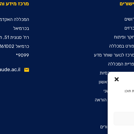
שורים
מרכז מידע ו
ושים
המכללה האקדמי
רזים
בכרמיאל
קר ופיתוח
רח' סנונית 51, ת.ד. 78
ורט במכללה
כרמיאל 2161002
רכז לנוער שוחר מדע
9099*
ריית המכללה
ude.ac.il
ינות קדם אקדמיות
שמה לתואר ראשון
שמה לתואר שני
 תוכן
שמה לתעודת הוראה
הרת נגישות
יניות פרטיות
יסת דפיברילטורים