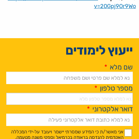
v=20Gpj9Or9Wo
ייעוץ לימודים
שם מלא
*
מספר טלפון
*
דואר אלקטרוני
*
Alternative:
*
*
אני מאשר/ת כי המידע שמסרתי יישמר ויעובד על-ידי המכללה
האקדמית להנדסה בראודה בכרמיאל וספקי משנה מטעמה,