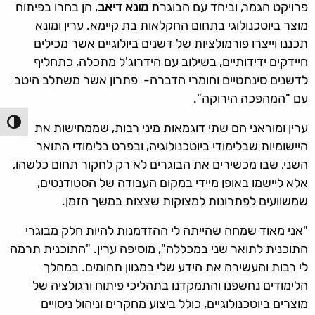
פרויקט הגמר, וביחד עם הבוגרת
מונא דיאב
, הן בחרו בפיתוח
מוצר ביוטכנולוגי בתחום החקלאות בת קיימא. ערין ומונא
תכננו וייצרו פורמולציות של דשנים ביולוגיים אשר מכילים
חיידקים ידידותיים, בשילוב עם הידרוג'ל מתכלה, כתחליף
לדשנים סינתטיים וחומרי הדברה- פתרון אשר משתלב היטב
עם "המהפכה הירוקה".
הפעל/כ
ערין ומוראני הם שתי דוגמאות מיני רבות, שממחישות את
היישומיות שבלימודי ביוטכנולוגיה, ובפרט בלימודי התואר
השני, שבו מכשירים את הבוגרים לא רק לחקור תחום כלשהו,
אלא ליישמו באופן מיידי במקום העבודה של הסטודנטים,
שמשוועים לפתרונות למצוקות שצצות במשך הזמן.
"אני מאוד שמחה שהייתה לי ההזדמנות להיות חלק מבוגרי
התוכנית לתואר שני במכללה", מוסיפה ערין. "התוכנית תרמה
לי רבות והעשירה את הידע שלי במגוון תחומים. במהלך
הלימודים נחשפנו והתמקדנו בתהליכי פיתוח ורגולציה של
מוצרים ביוטכנולוגיים, כולל ביצוע מחקרים וניהול ניסויים