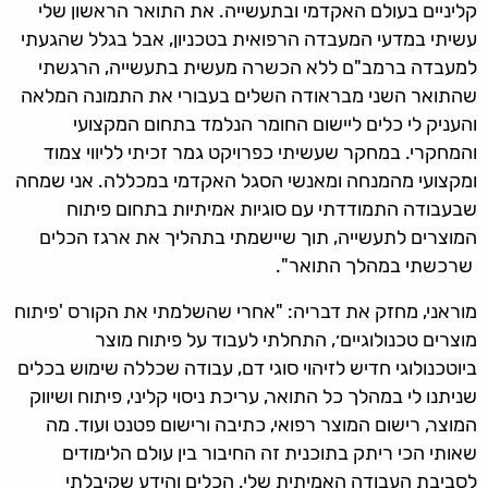
קליניים בעולם האקדמי ובתעשייה. את התואר הראשון שלי
עשיתי במדעי המעבדה הרפואית בטכניון, אבל בגלל שהגעתי
למעבדה ברמב"ם ללא הכשרה מעשית בתעשייה, הרגשתי
שהתואר השני מבראודה השלים בעבורי את התמונה המלאה
והעניק לי כלים ליישום החומר הנלמד בתחום המקצועי
והמחקרי. במחקר שעשיתי כפרויקט גמר זכיתי לליווי צמוד
ומקצועי מהמנחה ומאנשי הסגל האקדמי במכללה. אני שמחה
שבעבודה התמודדתי עם סוגיות אמיתיות בתחום פיתוח
המוצרים לתעשייה, תוך שיישמתי בתהליך את ארגז הכלים
שרכשתי במהלך התואר".
מוראני, מחזק את דבריה: "אחרי שהשלמתי את הקורס 'פיתוח
מוצרים טכנולוגיים׳, התחלתי לעבוד על פיתוח מוצר
ביוטכנולוגי חדיש לזיהוי סוגי דם, עבודה שכללה שימוש בכלים
שניתנו לי במהלך כל התואר, עריכת ניסוי קליני, פיתוח ושיווק
המוצר, רישום המוצר רפואי, כתיבה ורישום פטנט ועוד. מה
שאותי הכי ריתק בתוכנית זה החיבור בין עולם הלימודים
לסביבת העבודה האמיתית שלי. הכלים והידע שקיבלתי