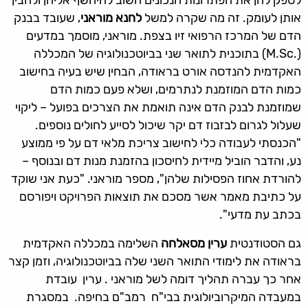
לספק להן את הפתרונות הנכונים חשוב להיחשף אליהן ולהבין
אותן לעומק. זה מה שקרה למשל
לחנא מוראני
, שעובד בבנק
הדם של המרכז הרפואי זיו בצפת. מוראני, מוסמך במדעים
(.M.Sc) בתוכנית לתואר שני בביוטכנולוגיה של המכללה
האקדמית להנדסה אורט בראודה, הבחין שיש בעיה בחישוב
כמות הדם המוזמנת לנתרמים, ושלא פעם כמות הדם
שמוזמנת לבנק הדם אינה תואמת את הצרכים בפועל – ליקוי
שעלול לגרום לבזבוז דם יקר שיכול לסייע לחולים נוספים.
"הכנסתי לעבודה כלי לחישוב צריכת מלאי דם על פי ממוצע
נע, והדבר הוביל מיידית לחיסכון בהזמנת מנות דם ובנוסף –
להורדת אחוז הפסילות שלהן", מספר מוראני. "כעת אני שוקד
על כתיבת מאמר אשר מסכם את תוצאות הפרויקט ויפורסם
בכתב עת מדעי".
גם הסטודנטית
ערין מס
א
לחה
השלימה במכללה האקדמית
בראודה את לימודי התואר השני שלה בביוטכנולוגיה, וזמן קצר
אחר כך עברה תהליך דומה לשל מוראני . ערין עובדת
במעבדה המיקרוביולוגית בבי"ח רמב"ם בחיפה. במסגרת