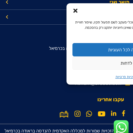
תואר שני
קישורים
כלי מעקב לשם תפעול תקין, שיפור חוויית
שאינן חיוניות יותקנו רק בהסכמה.
מרכז מידע והרשמה מועמדים
המכללה האקדמית להנדסה בראודה בכרמיאל
לכל העוגיות
רח' סנונית 51, ת.ד. 78
לדחות
כרמיאל 2161002
9099*
ניות פרטיות
rishum@braude.ac.il
עקבו אחרינו
© כל הזכויות שמורות למכללה האקדמית להנדסה בראודה בכרמיאל