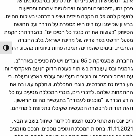
אומגה משמשות באלפי ניתוחים לטיפול בסימפטומים של
פרקינסון, דיסטוניה ומחלות נוירולוגיות אחרות ומסייעות
להעניק למטופלים הקלה מיידית ושיפור דרסטי באיכות החיים.
בראיון שקיימנו עם רים היא מספרת על הדרך ועל תחושת
הסיפוק "לעשות את זה כנגד כל הסיכויים", כהגדרתה: הקמת
מפעל חדשני בפריפריה של מדינת ישראל, בלב החברה
הערבית, ובימים שהמדינה תמכה פחות ביוזמות מהסוג הזה.
הפעל/כ
החברה, שמעסיקה כ 85 עובדים ויש לה סניפים בארה"ב,
גרמניה ובסין, עובדת בשיתוף פעולה הדוק הן עם האקדמיה והן
עם נוירוכירורגים ונוירולוגים בעלי שם עולמי בארץ ובעולם. בין
העובדים גם מהנדסים, בוגרי המכללה, שחלקם עשו בה את
ההתמחות שלהם. לדברי רים, בוגרי המכללה מגיעים עם כל
הידע הנדרש, "מוכנים לעבודה" בתעשייה מהיום הראשון,
וזאת תודות להכשרה המעשית שקיבלו בתקופת לימודיהם.
רים יונס תשתתף לכנס הצפון לקידמה שיחול בשבוע הבא,
11.11.2021, בחסות המכללה וגופים נוספים. הנכם מוזמנים