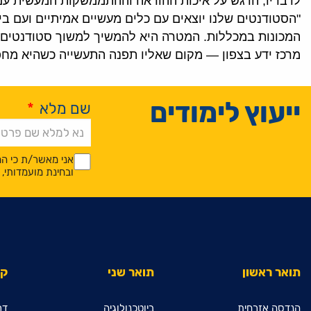
לדבריו, הדגש על איכות ההוראה וההתממשקות המעשית עם
"הסטודנטים שלנו יוצאים עם כלים מעשיים אמיתיים ועם ב
המכונות במכללות. המטרה היא להמשיך למשוך סטודנטים מ
מרכז ידע בצפון — מקום שאליו תפנה התעשייה כשהיא מחפש
ייעוץ לימודים
שם מלא
*
Alternative:
*
*
אני מאשר/ת כי המ
ובחינת מועמדותי
תואר ראשון
תואר שני
קי
הנדסה אזרחית
ביוטכנולוגיה
דר