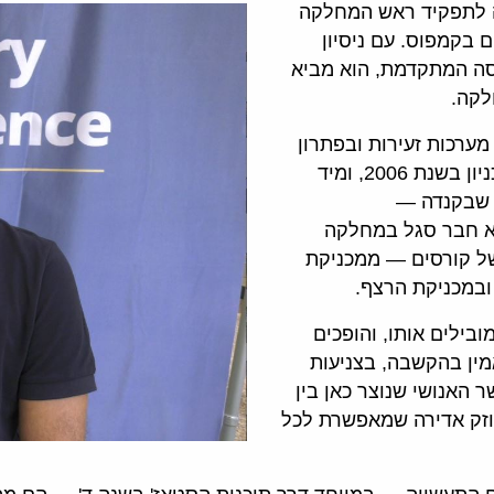
ה, נכנס השנה לתפקיד ראש המחלקה
 בקמפוס. עם ניסיון
סה המתקדמת, הוא מביא
לקה.
רכות זעירות ובפתרון
בעיות רב־פיזיקליות מורכבות. את הדוקטורט שלו סיים בטכניון בשנת 2006, ומיד
 שבקנדה —
יטאות הבולטות בצפון אמריקה. משנת 2011 הוא חבר סגל במחלקה
של קורסים — ממכניקת
ובמכניקת הרצף.
ילים אותו, והופכים
מין בהקשבה, בצניעות
 האנושי שנוצר כאן בין
חוזק אדירה שמאפשרת לכל