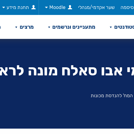
סיסמה
שער אקדמי/מנהלי
Moodle
תחנת מידע
טודנטים
מתעניינים ונרשמים
מרצים
מ
י אבו סאלח מונה לר
 המח' להנדסת מכונות