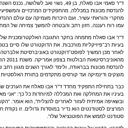
ד"ר סאמי אבו סאלח, בן 49, נשוי ואב לשלוש
להנדסת מכונות במכללה, מהתפקידים המרכזיים והמשפיעים
מחקרי והוראתי עשיר, ועם היכרות מעמיקה עם עולם ההנד
עמו רוח רעננה, חזון רחב והבטחה להמשך צמיחה של המח
ד"ר אבו סאלח מתמחה בחקר התגובה האלקטרומכנית של מע
לאחר מכן המשיך לפוסט־דוקטורט באוניברסיטת אלברטה
מהאוניברס
להנדסת מכונות בבראודה, ולימד לאורך השנים מגוון רחב 
מוצקים ודינמיקה ועד קורסים מתקדמים בתורת האלסטיות 
כבר בתחילת התפקיד מחדד ד"ר אבו סאלח את הערכים שמוב
בעיניו את המחלקה ואת המכללה למיוחדות כל כך: "אני מא
ובשאיפה אמיתית לעזור לאחרים להצליח", הוא אומר. "הקשר
המרצים לסטודנטים הוא נדיר במוסדות גדולים. זו נקודת 
סטודנט לממש את הפוטנציאל שלו".