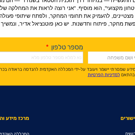
 התעשייה — במיוחד דרך תוכנית הסטאז' בשנה ד' — הם מה
יטחון מקצועי", הוא מוסיף. "אני רוצה לראות את המחלקה 
צטיינים, להעמיק את תחומי המחקר, ולפתח שיתופי פעולה מ
ת מחקר, פיתוח וחדשנות. יש כאן פוטנציאל אדיר, ונמשיך 
מספר טלפון
*
ידע שמסרתי יישמר ויעובד על-ידי המכללה האקדמית להנדסה בראודה בכר
, בהתאם
למדיניות הפרטיות
שורים
מרכז מידע ו
ושים
המכללה האקדמי