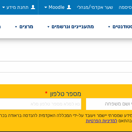
סיסמה
שער אקדמי/מנהלי
Moodle
תחנת מידע
טודנטים
מתעניינים ונרשמים
מרצים
מ
מספר טלפון
*
ידע שמסרתי יישמר ויעובד על-ידי המכללה האקדמית להנדסה בראודה בכר
, בהתאם
למדיניות הפרטיות