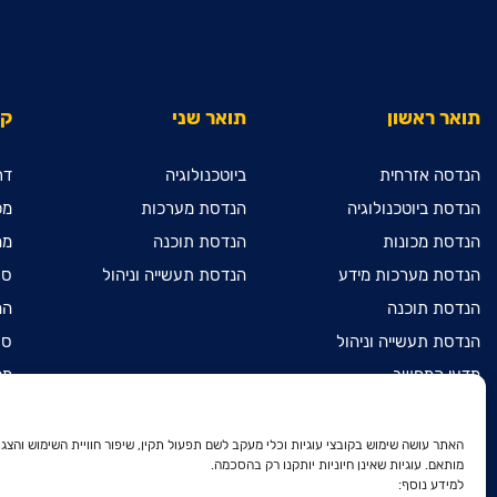
תואר ראשון
תואר שני
קי
הנדסה אזרחית
ביוטכנולוגיה
דר
הנדסת ביוטכנולוגיה
הנדסת מערכות
מכ
הנדסת מכונות
הנדסת תוכנה
מח
הנדסת מערכות מידע
הנדסת תעשייה וניהול
ספ
הנדסת תוכנה
המ
הנדסת תעשייה וניהול
ספ
מדעי המחשב
מכ
מתמטיקה שימושית
הר
הנדסת חשמל ואלקטרוניקה
הר
האתר עושה שימוש בקובצי עוגיות וכלי מעקב לשם תפעול תקין, שיפור חוויית השימוש והצגת
מותאם. עוגיות שאינן חיוניות יותקנו רק בהסכמה.
דו-חוגי בהנדסת חשמל
הר
למידע נוסף:
ואלקטרוניקה ובהנדסת מכונות