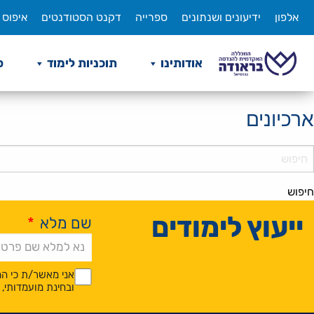
לג
אלפון
ידיעונים ושנתונים
ספרייה
דקנט הסטודנטים
איפוס 
תוכן
אודותינו
תוכניות לימוד
ס
ארכיונים
Searc
חיפוש
ייעוץ לימודים
שם מלא
*
Alternative:
*
*
אני מאשר/ת כי המ
ובחינת מועמדותי