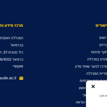
שורים
מרכז מידע ו
ושים
המכללה האקדמי
רזים
בכרמיאל
קר ופיתוח
רח' סנונית 51, ת.ד. 78
ורט במכללה
כרמיאל 2161002
רכז לנוער שוחר מדע
9099*
ריית המכללה
ude.ac.il
ינות קדם אקדמיות
שמה לתואר ראשון
שמה לתואר שני
 תוכן
שמה לתעודת הוראה