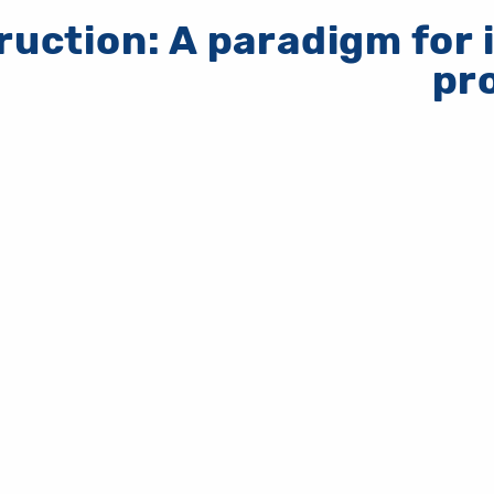
truction: A paradigm for
pr