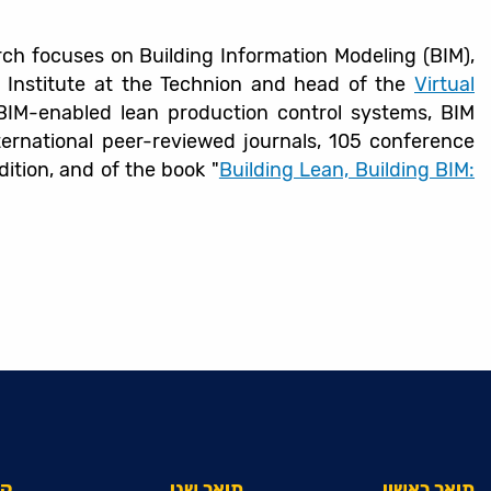
arch focuses on Building Information Modeling (BIM),
h Institute at the Technion and head of the
Virtual
 BIM-enabled lean production control systems, BIM
ternational peer-reviewed journals, 105 conference
edition, and of the book "
Building Lean, Building BIM:
תואר ראשון
תואר שני
קי