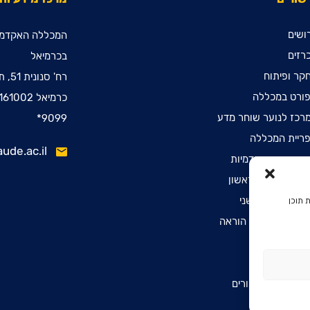
ושים
המכללה האקדמי
רזים
בכרמיאל
קר ופיתוח
רח' סנונית 51, ת.ד. 78
ורט במכללה
כרמיאל 2161002
רכז לנוער שוחר מדע
9099*
ריית המכללה
ude.ac.il
ינות קדם אקדמיות
שמה לתואר ראשון
שמה לתואר שני
 תוכן
שמה לתעודת הוראה
הרת נגישות
יניות פרטיות
יסת דפיברילטורים