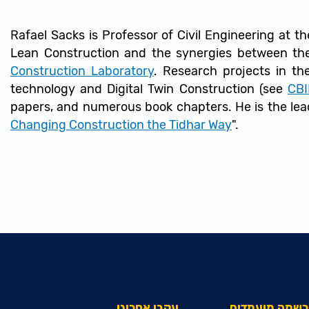
Rafael Sacks is Professor of Civil Engineering at t
Lean Construction and the synergies between them
Construction Laboratory
. Research projects in th
technology and Digital Twin Construction (see
CB
papers, and numerous book chapters. He is the lead
Changing Construction the Tidhar Way
".
הרשמה מועמדים
עקבו אחרינו