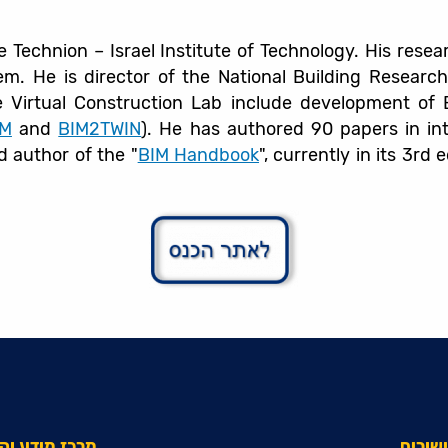
he Technion – Israel Institute of Technology. His rese
. He is director of the National Building Researc
e Virtual Construction Lab include development of
IM
and
BIM2TWIN
). He has authored 90 papers in in
 author of the "
BIM Handbook
", currently in its 3rd 
שורים
מרכז מידע ו