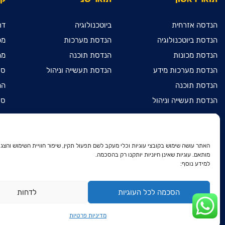
הנדסה אזרחית
ביוטכנולוגיה
דר
הנדסת ביוטכנולוגיה
הנדסת מערכות
מכ
הנדסת מכונות
הנדסת תוכנה
מח
הנדסת מערכות מידע
הנדסת תעשייה וניהול
ספ
הנדסת תוכנה
המ
הנדסת תעשייה וניהול
ספ
מדעי המחשב
מכ
מתמטיקה שימושית
הר
הנדסת חשמל ואלקטרוניקה
הר
האתר עושה שימוש בקובצי עוגיות וכלי מעקב לשם תפעול תקין, שיפור חוויית השימוש והצגת
מותאם. עוגיות שאינן חיוניות יותקנו רק בהסכמה.
דו-חוגי בהנדסת חשמל
הר
למידע נוסף:
ואלקטרוניקה ובהנדסת מכונות
הצ
דו-חוגי בהנדסת חשמל
ואלקטרוניקה ובמתמטיקה שימושית
מד
הסכמה לכל העוגיות
לדחות
פר
מדיניות פרטיות