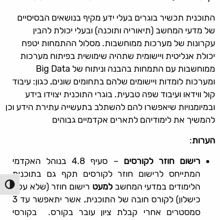
התוכנית תכשיר בוגרים בעלי ידע מקיף בנושאים הבסיסיים
של מדעי המחשב (תיאוריה ותוכנה) ובעלי יכולת להבין
עקרונות של מערכות ממוחשבות. מסלול ההתמחות יטפח
יכולת אנליטית ויישומית שתהיה שימושית בפיתוח מערכות
ממוחשבות עם התמחות בהבנה וניתוח של Big Data
ומערכות לומדות ויישומים שלהם בתחומים שונים, כגון: עיבוד
קול ווידאו ועיבוד שפה טבעית. בוגרי התוכנית יצוידו בידע
ובמיומנויות שיאפשרו להם להשתלב בתעשייה עתירת הידע וכן
להמשיך את לימודיהם לתארים אקדמיים גבוהים
הערות
:
רישום חוזר לקורסים
– סעיף 4.8 בנוהל האקדמי
המתייחס לרישום חוזר לקורסים תקף גם בתוכנית
הלימודים במדעי המחשב
למעט
רישום חוזר (שלא עקב
הפעל/כ
כישלון) לקורס חובה של התוכנית, אשר יתאפשר עד 3
סמסטרים אחרי קבלת ציון עובר בקורס. בקורסי