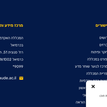
שורים
מרכז מידע ו
ושים
המכללה האקדמי
רזים
בכרמיאל
קר ופיתוח
רח' סנונית 51, ת.ד. 78
ורט במכללה
כרמיאל 2161002
רכז לנוער שוחר מדע
9099*
ריית המכללה
ude.ac.il
ינות קדם אקדמיות
שמה לתואר ראשון
שמה לתואר שני
 תוכן
שמה לתעודת הוראה