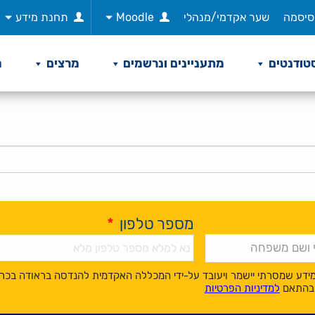
סיסמה
שער אקדמי/מנהלי
Moodle
תחנת מידע
טודנטים
מתעניינים ונרשמים
מרצים
מ
מספר טלפון
*
ידע שמסרתי יישמר ויעובד על-ידי המכללה האקדמית להנדסה בראודה בכר
, בהתאם
למדיניות הפרטיות