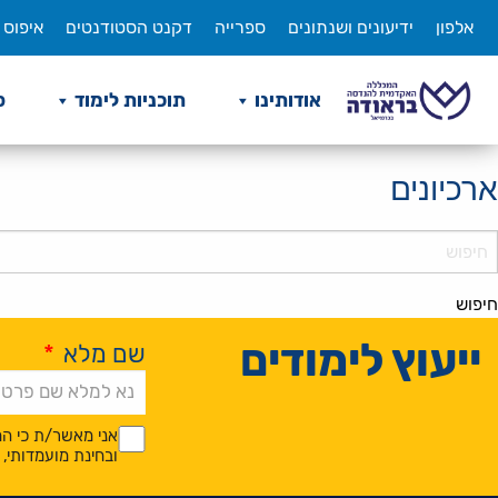
לג
אלפון
ידיעונים ושנתונים
ספרייה
דקנט הסטודנטים
איפוס 
תוכן
אודותינו
תוכניות לימוד
ס
ארכיונים
Searc
חיפוש
ייעוץ לימודים
שם מלא
*
Alternative:
*
*
אני מאשר/ת כי המ
ובחינת מועמדותי