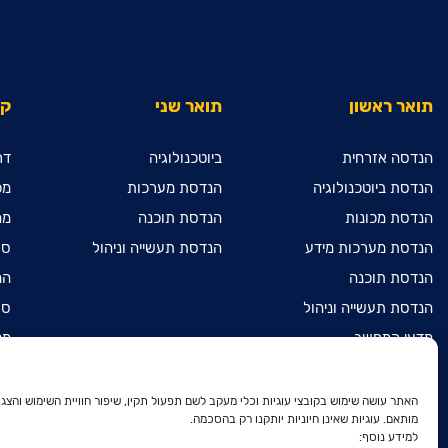
תואר ראשון
תואר שני
קי
הנדסה אזרחית
ביוטכנולוגיה
דר
הנדסת ביוטכנולוגיה
הנדסת מערכות
מכ
הנדסת מכונות
הנדסת תוכנה
מח
הנדסת מערכות מידע
הנדסת תעשייה וניהול
ספ
הנדסת תוכנה
המ
הנדסת תעשייה וניהול
ספ
מדעי המחשב
מכ
מתמטיקה שימושית
הר
הנדסת חשמל ואלקטרוניקה
הר
האתר עושה שימוש בקובצי עוגיות וכלי מעקב לשם תפעול תקין, שיפור חוויית השימוש והצגת
מותאם. עוגיות שאינן חיוניות יותקנו רק בהסכמה.
דו-חוגי בהנדסת חשמל
הר
למידע נוסף:
ואלקטרוניקה ובהנדסת מכונות