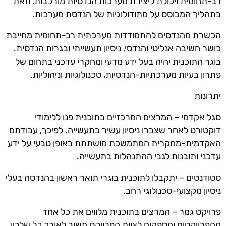
רב-תחומית ויכולת ליצירת מערכות הנדסיות מורכבות, וזאת
בתהליך המבוסס על מתודולוגיות של הנדסת מערכות.
הכשרת מהנדסים להתמודדות מערכתית רב-תחומית מחייבת
כושר חשיבה אנליטי והנדסי, ניסיון תעשייתי ובגרות הנדסית.
בוגר התוכנית יהיה בעל ידע מדעי ומחקרי עדכני בתחום של
פתרון בעיות מערכתיות-הנדסיות, טכנולוגיות וניהוליות.
יתרונות
סגל אקדמי – המרצים המרכזיים בתוכנית פנו ללימודי
דוקטורט לאחר שצברו ניסיון עשיר בתעשייה. לפיכך, עבודתם
האקדמית-מחקרית המתמשכת מושתתת באופן טבעי על ידע
עדכני ותובנות לגבי ההתנהלות בתעשייה.
סטודנטים – יתקבלו לתוכנית בוגרי תואר ראשון בהנדסה בעלי
ניסיון מקצועי-טכנולוגי רחב.
פרויקט גמר – המרצים בתוכנית מלווים את כל אחד
מהפרויקטים ומספקים לצוות הפרויקט משוב לאורך כל שלביו.