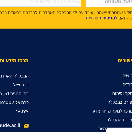
ידע שמסרתי יישמר ויעובד על-ידי המכללה האקדמית להנדסה בראודה בכר
, בהתאם
למדיניות הפרטיות
שורים
מרכז מידע ו
ושים
המכללה האקדמי
רזים
בכרמיאל
קר ופיתוח
רח' סנונית 51, ת.ד. 78
ורט במכללה
כרמיאל 2161002
רכז לנוער שוחר מדע
9099*
ריית המכללה
ude.ac.il
ינות קדם אקדמיות