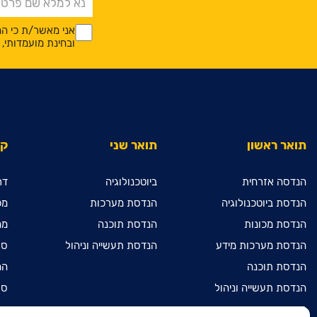
*
*
אני מאשר/ת כי המ
ובחינת מועמדותי
תואר ראשון
תואר שני
קי
הנדסה אזרחית
ביוטכנולוגיה
דר
הנדסת ביוטכנולוגיה
הנדסת מערכות
מכ
הנדסת מכונות
הנדסת תוכנה
מח
הנדסת מערכות מידע
הנדסת תעשייה וניהול
ספ
הנדסת תוכנה
המ
הנדסת תעשייה וניהול
ספ
מדעי המחשב
מכ