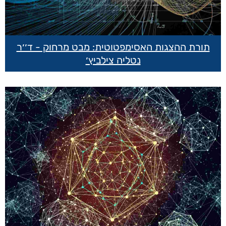
תורת ההצגות האסימפטוטית: מבט מרחוק - ד׳׳ר
נטליה צילביץ׳