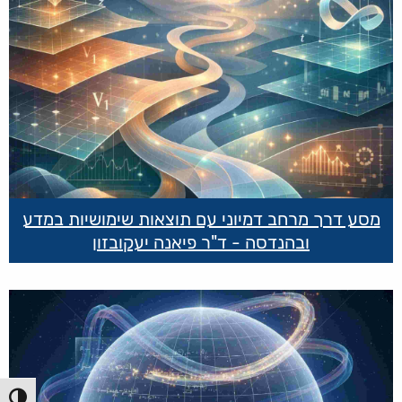
מסע דרך מרחב דמיוני עם תוצאות שימושיות במדע
ובהנדסה - ד"ר פיאנה יעקובזון
הפעל/כ