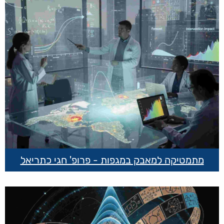
מתמטיקה למאבק במגפות - פרופ' חגי כתריאל