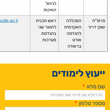
לניהול
האיכות
פרופ"ח
המכללה
ראש תכנית
ude.ac.il
שוקי דרור
האקדמית
לתואר שני
להנדסה
בהנדסת
אורט
מערכות
בראודה
ייעוץ לימודים
שם מלא
*
מספר טלפון
*