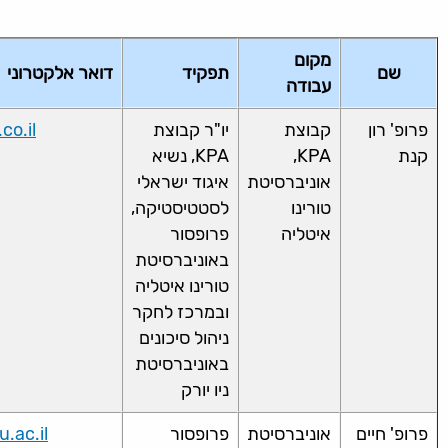
מקום
שם
תפקיד
דואר אלקטרוני
עבודה
פרופ' רון
קבוצת
יו"ר קבוצת
co.il
קנת
KPA,
KPA, נשיא
אוניברסיטת
איגוד ישראלי
טורינו
לסטטיסטיקה,
איטליה
פרופסור
באוניברסיטת
טורינו איטליה
ובמרכז לחקר
ניהול סיכונים
באוניברסיטת
ניו יורק
פרופ' חיים
אוניברסיטת
פרופסור
.ac.il