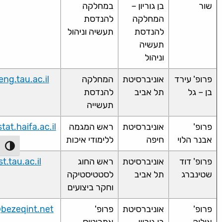
שור
בן גוריון –
במחלקה
המחלקה
להנדסת
להנדסת
תעשיה וניהול
תעשיה
וניהול
פרופ' עירד
אוניברסיטת
המחלקה
ng.tau.ac.il
בן – גל
תל אביב
להנדסת
תעשייה
פרופ'
אוניברסיטת
ראש המגמה
at.haifa.ac.il
אבנר הלוי
חיפה
ללימודי איכות
הפעל/כ
פרופ' דוד
אוניברסיטת
ראש החוג
.tau.ac.il
שטינברג
תל אביב
לסטטיסטיקה
וחקר ביצועים
פרופ'
אוניברסיטת
פרופ'
bezeqint.net
איליה
בן גוריון
אמריטוס