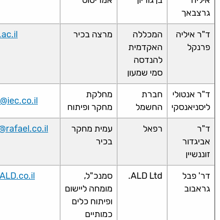
גרצבאך
ד"ר איליה
המכללה
מרצה בכיר
ac.il
פרנקל
האקדמית
להנדסה
סמי שמעון
ד"ר אנטולי
חברת
מחלקת
@iec.co.il
ליסניאנסקי
החשמל
מחקר ופיתוח
ד"ר
רפאל
עמית מחקר
rafael.co.il
אביגדור
בכיר
זוננשיין
דר' פבל
ALD Ltd.
סמנכ"ל,
LD.co.il
גראבוב
מומחה ליישום
ופיתוח כלים
כמותיים