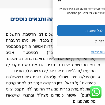
כלי מעקב לשם תפעול תקין, שיפור חוויית
שאינן חיוניות יותקנו רק בהסכמה.
תשלום דמי הרשמה ותנאים נוספים
לכל העוגיות
כל מועמד/ת חייב/ת בתשלום דמי הרשמה. התשלום
תקף לשנה אקדמית אחת בלבד, ואינו ניתן להעברה
לדחות
משנה לשנה, דחיית המועמדות אפשרית רק מסמסטר
חורף (אוקטובר/נובמבר) לסמסטר אביב
ניות פרטיות
(פברואר/מרץ) של שנת לימודים ואינה כרוכה בתשלום
דמי ההרשמה אינם מוחזרים, גם אם לא התקבל/ה
המועמד/ת ללימודים או ביטל/ה הרשמה ללימודים
תלמידי/ת תיכון שחלה עליהם/ן חובת גיוס רשאים/ות
להירשם “על תנאי”. דיון בבקשה ייערך רק לאחר קבלת
זכאות לתעודת בגרות ממשרד החינוך (לא יתקבלו ציוני
שאלונים), אישור לימודים מצה”ל ובתנאי שיישארו
מקומות פנויים