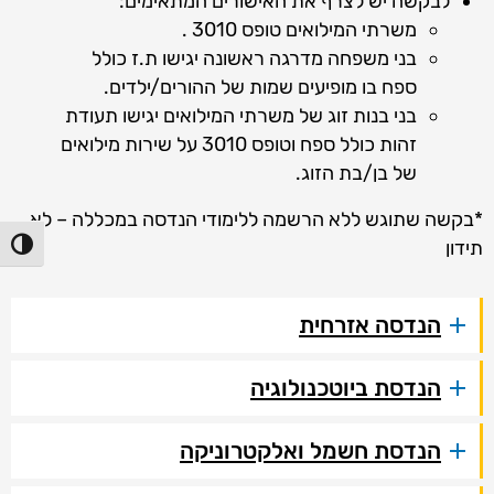
לבקשה יש לצרף את האישורים המתאימים:
משרתי המילואים טופס 3010 .
בני משפחה מדרגה ראשונה יגישו ת.ז כולל
ספח בו מופיעים שמות של ההורים/ילדים.
בני בנות זוג של משרתי המילואים יגישו תעודת
זהות כולל ספח וטופס 3010 על שירות מילואים
של בן/בת הזוג.
*בקשה שתוגש ללא הרשמה ללימודי הנדסה במכללה – לא
תידון
הפעל/כ
הנדסה אזרחית
הנדסת ביוטכנולוגיה
הנדסת חשמל ואלקטרוניקה