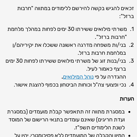
זכאים להגיש בקשה להירשם ללימודים במתווה "חרבות
ברזל":
משרתי מילואים ששירתו 30 ימים לפחות במהלך מלחמת
"חרבות ברזל".
בני/ות משפחה מדרגה ראשונה ששכלו את יקיריהם/ן
במלחמת חרבות ברזל.
בני/בנות זוג של משרתי מילואים ששירתו לפחות 30 ימים
ברצף כאמור לעיל.
ההגדרה על פי
נוהל המילואים
.
נכי ופצועי צה"ל וכוחות הביטחון בכפוף להצגת אישור.
הערות
במסגרת מתווה זה תתאפשר קבלת מועמדים (במסגרת
ועדת חריגים) שאינם עומדים בתנאי הרישום של המוסד
לשנת הלימודים תשפ"ז.
המיון והקבלה של המועמדים ללא פסיכומטרי, יהיו על