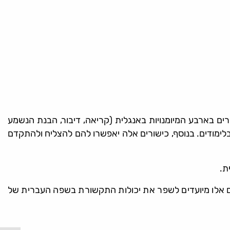
ים בארבע המיומנויות באנגלית (קריאה, דיבור, הבנת הנשמע
לימודים. בנוסף, כישורים אלה יאפשרו להם להצליח ולהתקדם
ת.
ודי אנגלית אחראית על הניהול השוטף של קורסי העברית למטרות אקדמיות, עלמ"א 1 ו- עלמ"א 2. קורסים אלו מיועדים לשפר את יכולות התקשורת בשפה העברית של