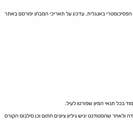
 הפסיכומטרי באנגלית. עדכון על תאריכי המבחן יפורסם באתר
וד בכל תנאי המיון שפורטו לעיל.
סופי שהתקבל בקורס הוא 70 ומעלה, בכפוף לאישור ראש היחידה ולאחר שהסטודנט יגיש גיליון ציונים חתום וכן סילבוס הקורס