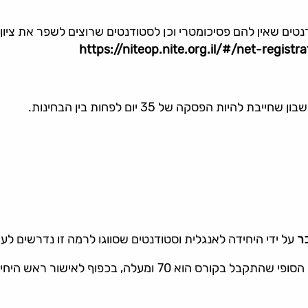
טים שאין להם פסיכומטרי וכן לסטודנטים שרוצים לשפר את ציון
https://niteop.nite.org.il/#/net-registr
 הפסקה של 35 יום לפחות בין הבחינות.
כר
על ידי היחידה לאנגלית וסטודנטים שסווגו לרמה זו נדרשים לעמ
קורס "אנגלית בסיסי" וקורס "מתקדמים א'" יוכרו בתנאי שהציון ה