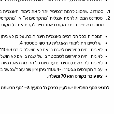
סטודנט שמסווג לרמת "בסיסי" יתחיל את לימודי האנגלית 
סטודנט המסווג לרמת אנגלית "מתקדמים א'" או "מתקדמים ב
סטודנט שחייב ביותר מקורס אחד חייב לקחת את כל הקורס
הנוכחות בכל הקורסים באנגלית הינה חובה, על כן לא ניתן
יש לסיים את לימודי האנגלית עד סוף סמסטר 4.
לא ניתן יהיה להירשם לשנה ב' אם לא הושלם קורס 11063 בשנה א' ללימודים לסטודנטים בעלי ציון מיון באנגלית שמחייב זאת.
לא ניתן יהיה להירשם לסמסטר ב' של שנה ב' אם לא הושלם קורס 11064 בסמסטר א' של שנה ב' לסטודנטים בעלי ציון מיון שמחייב זאת או סטודנטים שהשלימו ק
לא ניתן להירשם לסמינרים עד סיום כל החובות האקדמיות ב
עבור הקורסים 11063 ו-11064 ניתן ציון של עובר/נכשל בלבד.
ציון עובר בקורס הוא 70 ומעלה.
לתנאי הסף המלאים יש לעיין בפרק ה' בסעיף 3– "סף הרשמה באנגלית ועברית".