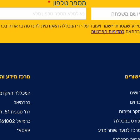
מספר טלפון
*
ידע שמסרתי יישמר ויעובד על-ידי המכללה האקדמית להנדסה בראודה בכר
, בהתאם
למדיניות הפרטיות
שורים
מרכז מידע ו
ושים
המכללה האקדמי
רזים
בכרמיאל
קר ופיתוח
רח' סנונית 51, ת.ד. 78
ורט במכללה
כרמיאל 2161002
רכז לנוער שוחר מדע
9099*
ריית המכללה