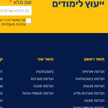
ייעוץ לימודים
שם מלא
*
Alternative:
*
*
אני מאשר/ת כי המ
ובחינת מועמדותי
תואר ראשון
תואר שני
קי
הנדסה אזרחית
ביוטכנולוגיה
דר
הנדסת ביוטכנולוגיה
הנדסת מערכות
מכ
הנדסת מכונות
הנדסת תוכנה
מח
הנדסת מערכות מידע
הנדסת תעשייה וניהול
ספ
הנדסת תוכנה
המ
הנדסת תעשייה וניהול
ספ