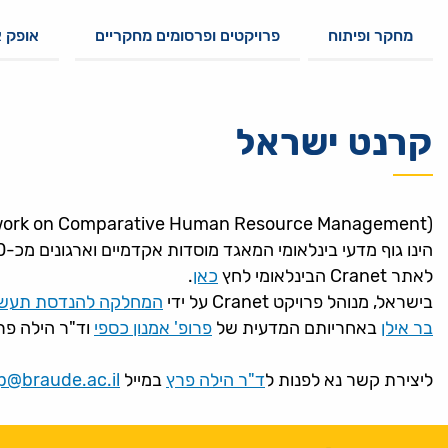
מחקר ופיתוח
פרויקטים ופרסומים מחקריים
אופק 
קרנט ישראל
(Cranet (Cranfield Network on Comparative Human Resource Management
הינו גוף מדעי בינלאומי המאגד מוסדות אקדמיים וארגונים מכ-40 מדינות במטרה לספק תמונת מצב עדכנית וקוהרנטית בתחום ניהול משאבי האנוש בעולם.
לאתר Cranet הבינלאומי לחץ
כאן
.
בישראל, מנוהל פרויקט Cranet על ידי
המחלקה להנדסת תעשיה
בר אילן
באחריותם המדעית של
פרופ' אמנון כספי
וד"ר הילה פר
ליצירת קשר נא לפנות ל
ד"ר הילה פרץ
במייל
ap@braude.ac.il