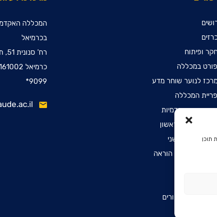
ושים
המכללה האקדמי
רזים
בכרמיאל
קר ופיתוח
רח' סנונית 51, ת.ד. 78
ורט במכללה
כרמיאל 2161002
רכז לנוער שוחר מדע
9099*
ריית המכללה
ude.ac.il
ינות קדם אקדמיות
שמה לתואר ראשון
שמה לתואר שני
 תוכן
שמה לתעודת הוראה
הרת נגישות
יניות פרטיות
יסת דפיברילטורים