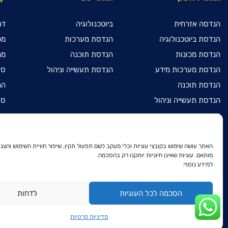
הנדסה אזרחית
ביוטכנולוגיה
דר
הנדסת ביוטכנולוגיה
הנדסת מערכות
מכ
הנדסת מכונות
הנדסת תוכנה
מח
הנדסת מערכות מידע
הנדסת תעשייה וניהול
ספ
הנדסת תוכנה
המ
הנדסת תעשייה וניהול
ספ
מדעי המחשב
מכ
מתמטיקה שימושית
הר
הנדסת חשמל ואלקטרוניקה
הר
האתר עושה שימוש בקובצי עוגיות וכלי מעקב לשם תפעול תקין, שיפור חוויית השימוש והצגת
מותאם. עוגיות שאינן חיוניות יותקנו רק בהסכמה.
דו-חוגי בהנדסת חשמל
הר
למידע נוסף:
ואלקטרוניקה ובהנדסת מכונות
הצ
דו-חוגי בהנדסת חשמל
ואלקטרוניקה ובמתמטיקה שימושית
מד
הסכמה לכל העוגיות
לדחות
פר
מדיניות פרטיות