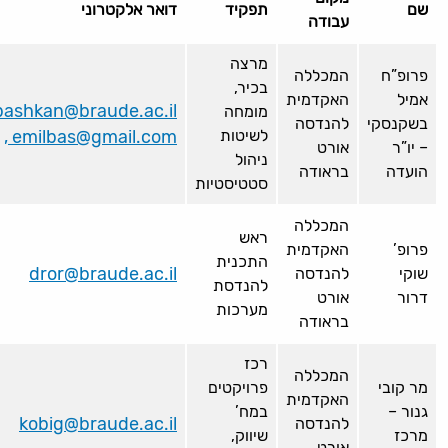
שם
תפקיד
דואר אלקטרוני
עבודה
מרצה
פרופ”ח
המכללה
בכיר,
אמיל
האקדמית
bashkan@braude.ac.il
מומחה
בשקנסקי
להנדסה
לשיטות
, emilbas@gmail.com
– יו”ר
אורט
ניהול
הועדה
בראודה
סטטיסטיות
המכללה
ראש
פרופ’
האקדמית
התכנית
dror@braude.ac.il
שוקי
להנדסה
להנדסת
דרור
אורט
מערכות
בראודה
רכז
המכללה
מר קובי
פרויקטים
האקדמית
גנור –
במח’
kobig@braude.ac.il
להנדסה
מרכז
שיווק,
אורט