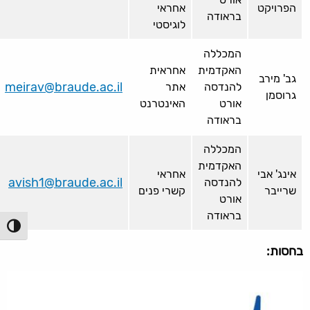
הפרויקט
אחראי
בראודה
לוגיסטי
המכללה
האקדמית
אחראית
גב' מירב
meirav@braude.ac.il
להנדסה
אתר
גרוסמן
אורט
האינטרנט
בראודה
המכללה
האקדמית
אינג' אבי
אחראי
avish1@braude.ac.il
להנדסה
שרייבר
קשרי פנים
אורט
בראודה
הפעל/כ
בחסות: